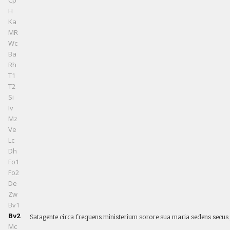
Cp
H
Ka
MR
Wc
Ba
Rh
T1
T2
Si
Iv
Mz
Ve
Lc
Dh
Fo1
Fo2
De
Zw
Bv1
Bv2
Satagente circa frequens ministerium sorore sua maria sedens secus 
Mc