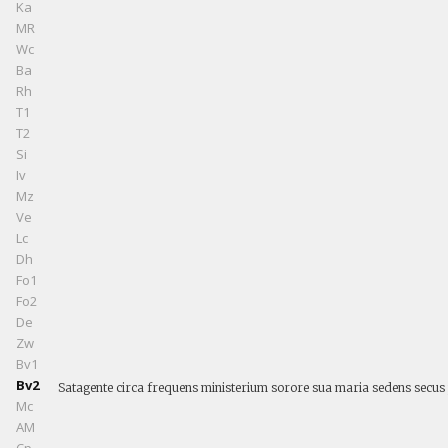
Ka
MR
Wc
Ba
Rh
T1
T2
Si
Iv
Mz
Ve
Lc
Dh
Fo1
Fo2
De
Zw
Bv1
Bv2
Satagente circa frequens ministerium sorore sua maria sedens secus 
Mc
AM