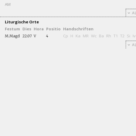
AM
AL
Liturgische Orte
Festum
Dies
Hora
Positio
Handschriften
Cp
H
Ka
MR
Wc
Ba
Rh
T1
T2
Si
Iv
M.Magd
22.07
V
4
AL