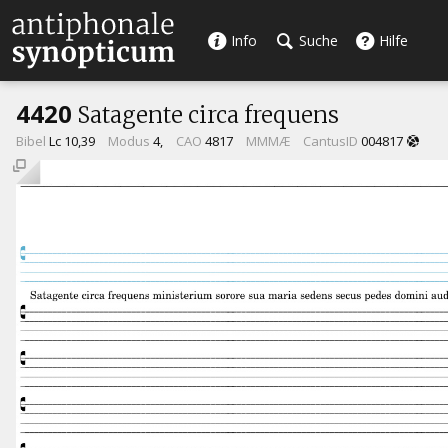
Info
Suche
Hilfe
4420
Satagente circa frequens
Bibel
Lc 10,39
Modus
4,
CAO
4817
MMMÆ
CantusID
004817