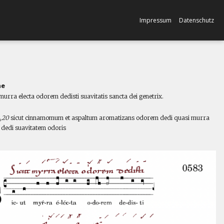
Impressum
Datenschutz
ne
murra electa odorem dedisti suavitatis sancta dei genetrix.
l
4,20
sicut cinnamomum et aspaltum aromatizans odorem dedi quasi murra
a dedi suavitatem odoris