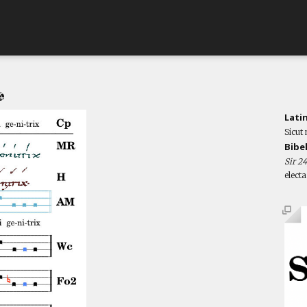
Lati
Sicut 
Bibe
Sir 2
elect