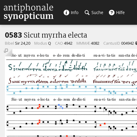
Info
Suche
Hilfe
0583
Sicut myrrha electa
Bibel
Sir 24,20
Modus
Q
CAO
4942
MMMÆ
4082
CantusID
004942