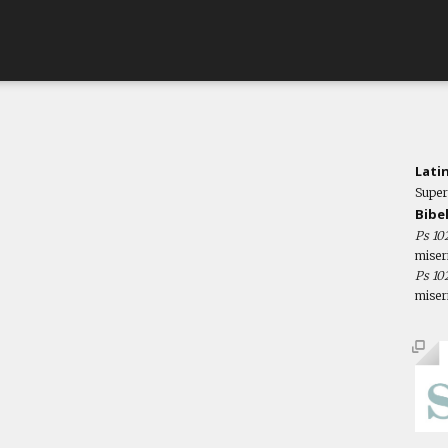
Lati
Super
Bibe
Ps 102
miser
Ps 102
miser