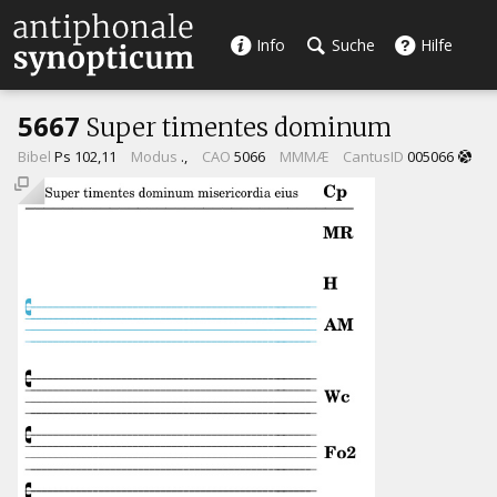
Info
Suche
Hilfe
5667
Super timentes dominum
Bibel
Ps 102,11
Modus
.,
CAO
5066
MMMÆ
CantusID
005066