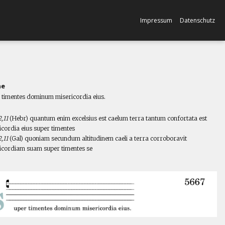
Impressum
Datenschutz
ne
 timentes dominum misericordia eius.
l
,11
(Hebr) quantum enim excelsius est caelum terra tantum confortata est
icordia eius super timentes
,11
(Gal) quoniam secundum altitudinem caeli a terra corroboravit
icordiam suam super timentes se