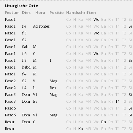
Liturgische Orte
Festum
Dies
Hora
Positio
Handschriften
Cp
H
Ka
MR
Wc
Ba
Rh
T1
T2
Si
Pasc 1
Cp
H
Ka
MR
Wc
Ba
Rh
T1
T2
Si
Pasc 1
f 4
Ad Fontes
Cp
H
Ka
MR
Wc
Ba
Rh
T1
T2
Si
Pasc 1
f 3
Cp
H
Ka
MR
Wc
Ba
Rh
T1
T2
Si
Pasc 1
f 2
Cp
H
Ka
MR
Wc
Ba
Rh
T1
T2
Si
Pasc 1
Sab
M
Cp
H
Ka
MR
Wc
Ba
Rh
T1
T2
Si
Pasc 1
f 6
C
Cp
H
Ka
MR
Wc
Ba
Rh
T1
T2
Si
Pasc 1
f 3
M
1
Cp
H
Ka
MR
Wc
Ba
Rh
T1
T2
Si
Pasc 1
hebd
M
Cp
H
Ka
MR
Wc
Ba
Rh
T1
T2
Si
Pasc 1
f 4
M
Cp
H
Ka
MR
Wc
Ba
Rh
T1
T2
Si
Pasc 2
f 2
V
Mag
Cp
H
Ka
MR
Wc
Ba
Rh
T1
T2
Si
Pasc 2
f 4
L
Ben
Cp
H
Ka
MR
Wc
Ba
Rh
T1
T2
Si
Pasc 3
Dom
V1
Mag
Cp
H
Ka
MR
Wc
Ba
Rh
T1
T2
Si
Pasc 3
Dom
Ev
Cp
H
Ka
MR
Wc
Ba
Rh
T1
T2
Si
Pasc 6
Cp
H
Ka
MR
Wc
Ba
Rh
T1
T2
Si
Pasc 6
Dom
V1
Mag
Cp
H
Ka
MR
Wc
Ba
Rh
T1
T2
Si
Resur
Dom
C
Cp
H
Ka
MR
Wc
Ba
Rh
T1
T2
Si
Resur