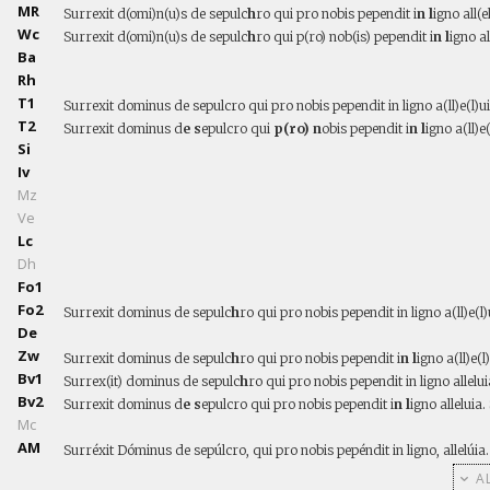
MR
Surrexit d(omi)n(u)s de sepulc
h
ro qui pro nobis pependit i
n l
igno all(e
Wc
Surrexit d(omi)n(u)s de sepulc
h
ro qui p(ro) nob(is) pependit i
n l
igno al
Ba
Rh
T1
Surrexit dominus de sepulcro qui pro nobis pependit in ligno a(ll)e(l)ui
T2
Surrexit dominus d
e s
epulcro qui
p(ro) n
obis pependit i
n l
igno a(ll)e(
Si
Iv
Mz
Ve
Lc
Dh
Fo1
Fo2
Surrexit dominus de sepulc
h
ro qui pro nobis pependit in ligno a(ll)e(l)u(
De
Zw
Surrexit dominus de sepulc
h
ro qui pro nobis pependit i
n l
igno a(ll)e(l)
Bv1
Surrex(it) dominus de sepulc
h
ro qui pro nobis pependit in ligno allelui
Bv2
Surrexit dominus d
e s
epulcro qui pro nobis pependit i
n l
igno alleluia
Mc
AM
Surréxit Dóminus de sepúlcro, qui pro nobis pepéndit in ligno, allelúia.
AL