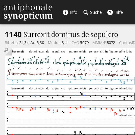
Info
Suche
Hilfe
1140
Surrexit dominus de sepulcro
Bibel
Lc 24,34; Act 5,30
Modus
8, 4
CAO
5079
MMMÆ
8072
CantusI