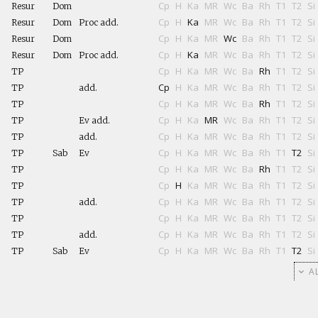
Cp
H
Ka
MR
Wc
Ba
Rh
T1
T2
Si
Resur
Dom
Cp
H
Ka
MR
Wc
Ba
Rh
T1
T2
Si
Resur
Dom
Proc add.
Cp
H
Ka
MR
Wc
Ba
Rh
T1
T2
Si
Resur
Dom
Cp
H
Ka
MR
Wc
Ba
Rh
T1
T2
Si
Resur
Dom
Proc add.
Cp
H
Ka
MR
Wc
Ba
Rh
T1
T2
Si
TP
Cp
H
Ka
MR
Wc
Ba
Rh
T1
T2
Si
TP
add.
Cp
H
Ka
MR
Wc
Ba
Rh
T1
T2
Si
TP
Cp
H
Ka
MR
Wc
Ba
Rh
T1
T2
Si
TP
Ev add.
Cp
H
Ka
MR
Wc
Ba
Rh
T1
T2
Si
TP
add.
Cp
H
Ka
MR
Wc
Ba
Rh
T1
T2
Si
TP
Sab
Ev
Cp
H
Ka
MR
Wc
Ba
Rh
T1
T2
Si
TP
Cp
H
Ka
MR
Wc
Ba
Rh
T1
T2
Si
TP
Cp
H
Ka
MR
Wc
Ba
Rh
T1
T2
Si
TP
add.
Cp
H
Ka
MR
Wc
Ba
Rh
T1
T2
Si
TP
Cp
H
Ka
MR
Wc
Ba
Rh
T1
T2
Si
TP
add.
Cp
H
Ka
MR
Wc
Ba
Rh
T1
T2
Si
TP
Sab
Ev
AL