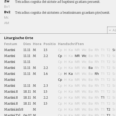
Zw
Tetradius cognita dei uirtute ad baptismi gratiam peruenit.
Bv1
Bv2
Tetradius cognita dei uirtutem a beatissimam gra
ci
am p(er)uenit.
Mc
AM
AL
Liturgische Orte
Festum
Dies
Hora
Positio
Handschriften
Cp
H
Ka
MR
Wc
Ba
Rh
T1
T2
Si
Martini
11.11
M
1.5
Cp
H
Ka
MR
Wc
Ba
Rh
T1
T2
Si
Martini
11.11
M
2.2
Cp
H
Ka
MR
Wc
Ba
Rh
T1
T2
Si
Martini
11.11
Cp
H
Ka
MR
Wc
Ba
Rh
T1
T2
Si
Martini
11.11
M
2.2
Cp
H
Ka
MR
Wc
Ba
Rh
T1
T2
Si
Martini
11.11
M
1.6
Cp
H
Ka
MR
Wc
Ba
Rh
T1
T2
Si
Martini
Cp
H
Ka
MR
Wc
Ba
Rh
T1
T2
Si
Martini
11.11
M
2.3
Cp
H
Ka
MR
Wc
Ba
Rh
T1
T2
Si
Martini.8
18.11
M
1.5
Cp
H
Ka
MR
Wc
Ba
Rh
T1
T2
Si
Martini.8
18.11
M
2.2
Cp
H
Ka
MR
Wc
Ba
Rh
T1
T2
Si
Martini.8
18.11
M
1.5
Cp
H
Ka
MR
Wc
Ba
Rh
T1
T2
Si
Martini.infr8
M
Cp
H
Ka
MR
Wc
Ba
Rh
T1
T2
Si
Martini.Trl
04.07
M