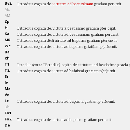
Bv2
Tetradius cognita dei
virtutem
ad
beatissimam
gratiam pervenit.
Mc
AM
Cp
H
Tetradius cognita dei virtute
a b
eatissimo gratiam p(er)cepit.
Ka
Tetradius cognita dei uirtute a
d b
eatissimam gratiam peruenit.
MR
Tetradius cognita d(e)i uirtute
ad b
aptismi gratiam p(er)uenit.
Wc
Tetradius cognita dei uirtute ad baptismi gr(ati)am p(er)uenit.
Ba
Rh
T1
Ttradius (corr.: T
E
tradius) cogit
a d
ei uirtutum a
d b
eatissima gra
c
ia 
T2
Tetradius cognita dei uirtute a
d b
a
b
tismi gra
c
iam p(er)uenit.
Si
Iv
Mz
Ve
Lc
Tetradius cognita dei uirtute a
d b
aptismi gratiam p(er)uenit.
Dh
Fo1
Fo2
Tetradius cognita dei uirtute ad baptismi gratiam peruenit.
De