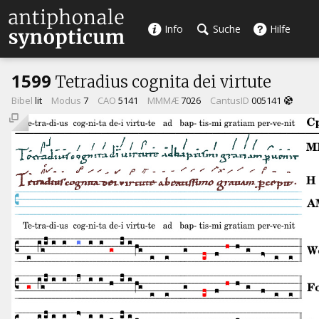
Info
Suche
Hilfe
1599
Tetradius cognita dei virtute
Bibel
lit
Modus
7
CAO
5141
MMMÆ
7026
CantusID
005141