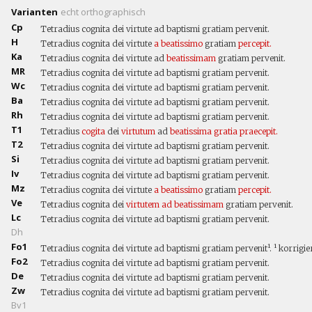
Varianten
echt
orthographisch
Cp
Tetradius cognita dei virtute ad baptismi gratiam pervenit.
H
Tetradius cognita dei virtute
a
beatissimo
gratiam
percepit.
Ka
Tetradius cognita dei virtute ad
beatissimam
gratiam pervenit.
MR
Tetradius cognita dei virtute ad baptismi gratiam pervenit.
Wc
Tetradius cognita dei virtute ad baptismi gratiam pervenit.
Ba
Tetradius cognita dei virtute ad baptismi gratiam pervenit.
Rh
Tetradius cognita dei virtute ad baptismi gratiam pervenit.
T1
Tetradius
cogita
dei
virtutum
ad
beatissima
gratia
praecepit.
T2
Tetradius cognita dei virtute ad baptismi gratiam pervenit.
Si
Tetradius cognita dei virtute ad baptismi gratiam pervenit.
Iv
Tetradius cognita dei virtute ad baptismi gratiam pervenit.
Mz
Tetradius cognita dei virtute
a
beatissimo
gratiam
percepit.
Ve
Tetradius cognita dei
virtutem
ad
beatissimam
gratiam pervenit.
Lc
Tetradius cognita dei virtute ad baptismi gratiam pervenit.
Dh
Fo1
Tetradius cognita dei virtute ad baptismi gratiam pervenit¹. ¹ korrigier
Fo2
Tetradius cognita dei virtute ad baptismi gratiam pervenit.
De
Tetradius cognita dei virtute ad baptismi gratiam pervenit.
Zw
Tetradius cognita dei virtute ad baptismi gratiam pervenit.
Bv1