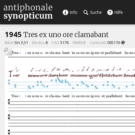
Info
Suche
Hilfe
1945
Tres ex uno ore clamabant
Bibel
Dn 3,51
Modus
8
CAO
5176
MMMÆ
CantusID
005176