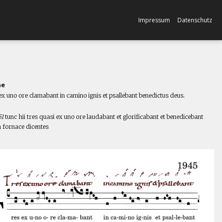
Impressum
Datenschutz
ne
ex uno ore clamabant in camino ignis et psallebant benedictus deus.
l
51
tunc hii tres quasi ex uno ore laudabant et glorificabant et benedicebant
n fornace dicentes