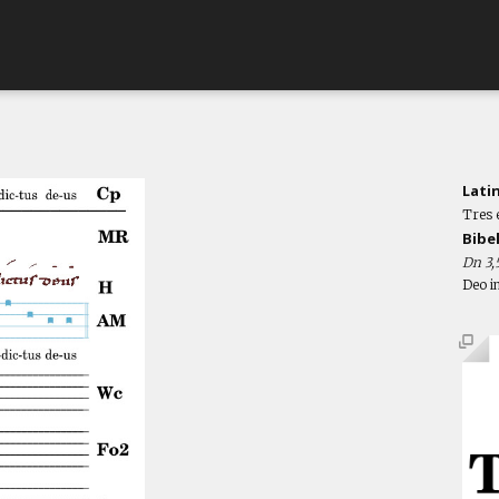
Lati
Tres 
Bibe
Dn 3,
Deo i