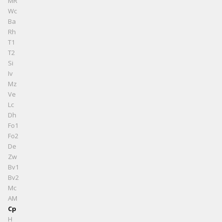
MR
Wc
Ba
Rh
T1
T2
Si
Iv
Mz
Ve
Lc
Dh
Fo1
Fo2
De
Zw
Bv1
Bv2
Mc
AM
Cp
H