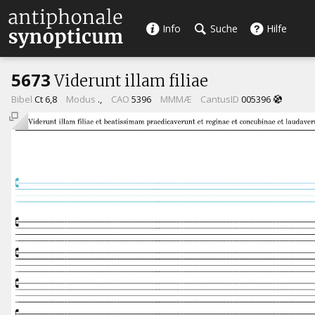
Info
Suche
Hilfe
5673
Viderunt illam filiae
Bibel
Ct 6,8
Modus
.,
CAO
5396
MMMÆ
CantusID
005396