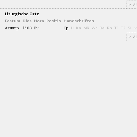
AL
Liturgische Orte
Festum
Dies
Hora
Positio
Handschriften
Cp
H
Ka
MR
Wc
Ba
Rh
T1
T2
Si
Iv
Assump
15.08
Ev
AL