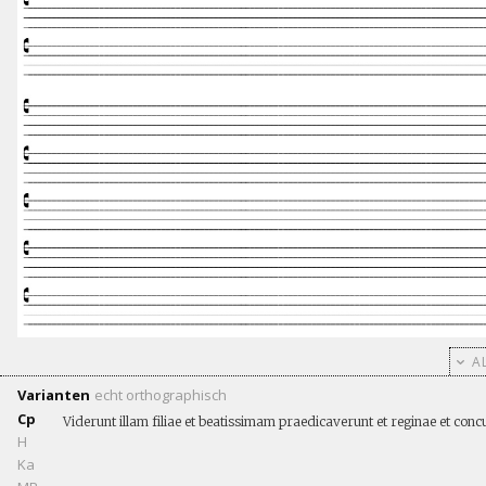
AL
Varianten
echt
orthographisch
Cp
Viderunt illam filiae et beatissimam praedicaverunt et reginae et con
H
Ka