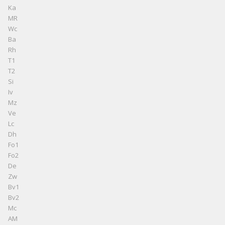
Ka
MR
Wc
Ba
Rh
T1
T2
Si
Iv
Mz
Ve
Lc
Dh
Fo1
Fo2
De
Zw
Bv1
Bv2
Mc
AM