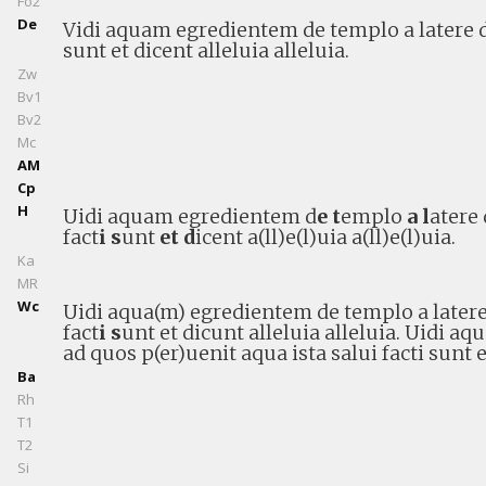
Fo2
De
Vidi aquam egredientem de templo a latere de
sunt et dicent alleluia alleluia.
Zw
Bv1
Bv2
Mc
AM
Cp
H
Uidi aquam egredientem d
e t
emplo
a l
atere 
fact
i s
unt
et d
icent a(ll)e(l)uia a(ll)e(l)uia.
Ka
MR
Wc
Uidi aqua(m) egredientem de templo a latere
fact
i s
unt et dicunt alleluia alleluia. Uidi
ad quos p(er)uenit aqua ista salui facti sunt e
Ba
Rh
T1
T2
Si