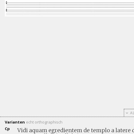
AL
Varianten
echt
orthographisch
Cp
Vidi aquam egredientem de templo a latere de