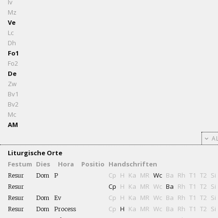
Iv
Mz
Ve
Lc
Dh
Fo1
Fo2
De
Zw
Bv1
Bv2
Mc
AM
AL
Liturgische Orte
Festum
Dies
Hora
Positio
Handschriften
Cp
H
Ka
MR
Wc
Ba
Rh
T1
T2
Si
Resur
Dom
P
Cp
H
Ka
MR
Wc
Ba
Rh
T1
T2
Si
Resur
Cp
H
Ka
MR
Wc
Ba
Rh
T1
T2
Si
Resur
Dom
Ev
Cp
H
Ka
MR
Wc
Ba
Rh
T1
T2
Si
Resur
Dom
Process