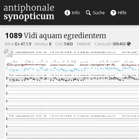
Info
Suche
Hilfe
1089
Vidi aquam egredientem
Bibel
Ez 47,1.9
Modus
8
CAO
5403
MMMÆ
CantusID
005403