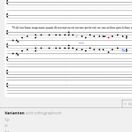
AL
Varianten
echt
orthographisch
Cp
H
Ka