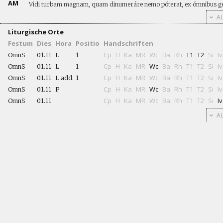
AM
Vidi turbam magnam, quam dinumeráre nemo póterat, ex ómnibus gé
AL
Liturgische Orte
Festum
Dies
Hora
Positio
Handschriften
Cp
H
Ka
MR
Wc
Ba
Rh
T1
T2
Si
Iv
OmnS
01.11
L
1
Cp
H
Ka
MR
Wc
Ba
Rh
T1
T2
Si
Iv
OmnS
01.11
L
1
Cp
H
Ka
MR
Wc
Ba
Rh
T1
T2
Si
Iv
OmnS
01.11
L add.
1
Cp
H
Ka
MR
Wc
Ba
Rh
T1
T2
Si
Iv
OmnS
01.11
P
Cp
H
Ka
MR
Wc
Ba
Rh
T1
T2
Si
Iv
OmnS
01.11
AL