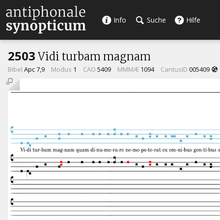
Info
Suche
Hilfe
2503
Vidi turbam magnam
Bibel
Apc 7,9
Modus
1
CAO
5409
MMMÆ
1094
CantusID
005409