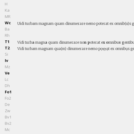
H
Ka
MR
Wc
Uidi turbam magnam quam dinumerare nemo poterat ex omnib(u)s gen
Ba
Rh
T1
Vidi turb
a
magn
a
quam dinumerare no
n p
oterat e
x o
mnibu
s g
entib
T2
Vidi turbam magnam qua(m) dinumerare nemo pọṭẹṛạt ex omnibụs ge
Si
Iv
Mz
Ve
Lc
Dh
Fo1
Fo2
De
Zw
Bv1
Bv2
Mc